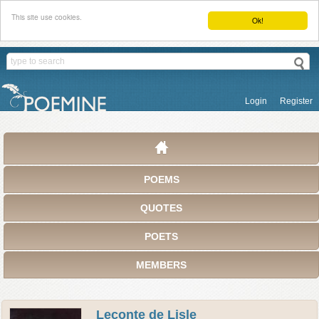
This site use cookies.
Ok!
Login
Register
POEMS
QUOTES
POETS
MEMBERS
Leconte de Lisle