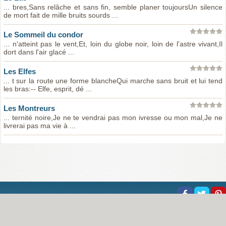
... bres,Sans relâche et sans fin, semble planer toujoursUn silence
de mort fait de mille bruits sourds ...
Le Sommeil du condor
... n'atteint pas le vent,Et, loin du globe noir, loin de l'astre vivant,Il
dort dans l'air glacé ...
Les Elfes
... t sur la route une forme blancheQui marche sans bruit et lui tend
les bras:-- Elfe, esprit, dé ...
Les Montreurs
... ternité noire,Je ne te vendrai pas mon ivresse ou mon mal,Je ne
livrerai pas ma vie à ...
About Us
Help
Copyright
Privacy
Contact Us
© Poemine.com | All of the information on this site has been reproduced for educational and 