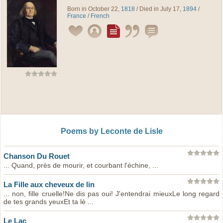
Born in October 22,
1818
/ Died in July 17,
1894
/
France
/
French
Poems by Leconte de Lisle
Chanson Du Rouet
... Quand, près de mourir, et courbant l'échine, ...
La Fille aux cheveux de lin
... non, fille cruelle!Ne dis pas oui! J'entendrai mieuxLe long regard
de tes grands yeuxEt ta lè ...
Le Lac